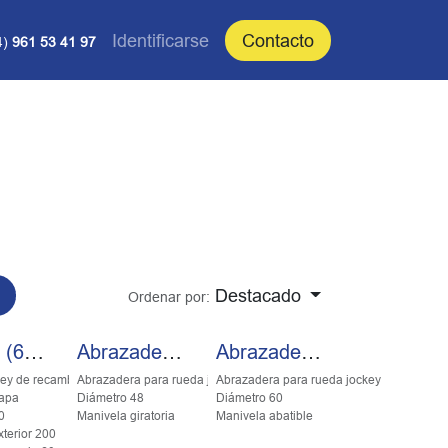
Identificarse
Contacto
4)
961 53 41 97
Destacado
Ordenar por:
Rda.C. (60-255)
Abrazadera R.Jockey 48/Girato
Abrazadera R.J. *60-500
ey de recambio
Abrazadera para rueda jockey
Abrazadera para rueda jockey
hapa
Diámetro 48
Diámetro 60
0
Manivela giratoria
Manivela abatible
terior 200