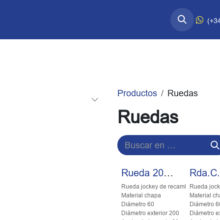
esorios Quart↗
Información Técnica
(+3
Productos
Ruedas
Ruedas
Rueda 200X50 Go/Ch 50
Rueda jockey de recambio
Rueda jock
Material chapa
Material c
Diámetro 60
Diámetro 6
Diámetro exterior 200
Diámetro ex