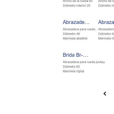
Ancho de la rueda 60
Ancho de l
Diámetro interior 20
Diámetro in
Abrazadera R.J. *48
Abrazadera para rueda jockey
Abrazadera
Diámetro 48
Diámetro 4
Manivela abatible
Manivela rí
Brida Br-60 Mr1061
Abrazadera para rueda jockey
Diámetro 60
Manivela rígida