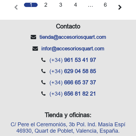
1
2
3
4
…
6
Contacto
tienda
@accesoriosquart.com
infor
@accesoriosquart.com
(+34)
961 53 41 97
(+34)
629 04 58 85
(+34)
666 65 37 37
(+34)
656 81 82 21
Tienda y oficinas:
C/ Pere el Ceremoniós, 3b Pol. Ind. Masía Espí
46930, Quart de Poblet, Valencia, España.