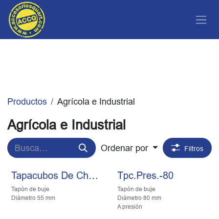
Ir al contenido
Productos
Agrícola e Industrial
Agrícola e Industrial
Ordenar por
Filtros
Tapacubos De Chapa
Tpc.Pres.-80
Tapón de buje
Tapón de buje
Diámetro 55 mm
Diámetro 80 mm
A presión