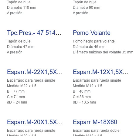
Tapón de buje
Tapón de buje
Diámetro 110 mm
Diámetro 90 mm
A presión
A presión
Tpc.Pres.- 47 514F022600
Pomo Volante
Tapón de buje
Pomo negro para volante
Diámetro 47 mm
Diámetro de 46 mm
A presión
Diámetro máximo del volante 35 mm
Esparr.M-22X1,5X71 309F011
Esparr.M-12X1,5X35
Espárrago para rueda simple
Espárrago para rueda simple
Medida M22 x 1.5
Medida M12 x 1.5
B = 77 mm
B = 40 mm
C = 71 mm
C = 36 mm
øD = 24 mm
øD = 13.5 mm
Esparr.M-20X1.5X59 309F010
Esparr M-18X60
Espárrago para rueda simple
Espárrago para rueda doble
Medida M20 x 1.5
Medida M18 x 1.5