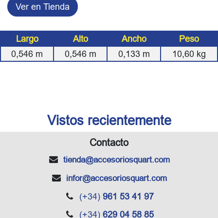
Ver en Tienda
Largo
Alto
Ancho
Peso
0,546
m
0,546
m
0,133
m
10,60
kg
Vistos recientemente
Contacto
tienda
@accesoriosquart.com
infor
@accesoriosquart.com
(+34)
961 53 41 97
(+34)
629 04 58 85