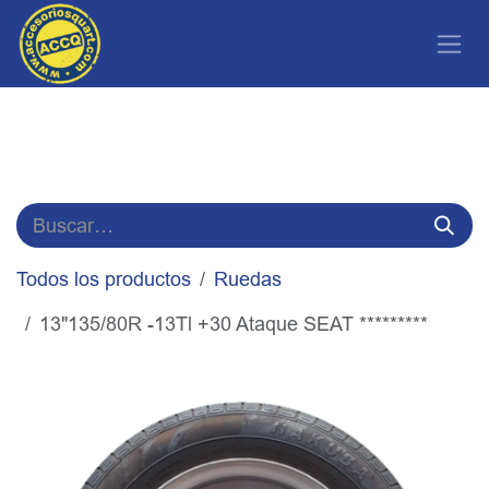
Ir al contenido
Todos los productos
Ruedas
13"135/80R -13Tl +30 Ataque SEAT *********