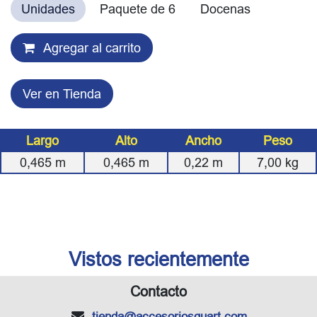
Unidades
Paquete de 6
Docenas
Agregar al carrito
Ver en Tienda
Largo
Alto
Ancho
Peso
0,465
m
0,465
m
0,22
m
7,00
kg
Vistos recientemente
Contacto
tienda
@accesoriosquart.com