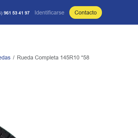
Identificarse
Contacto
4)
961 53 41 97
edas
Rueda Completa 145R10 *58