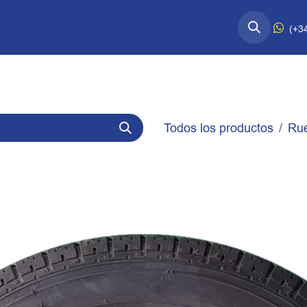
esorios Quart↗
Información Técnica
(+3
Todos los productos
Ru