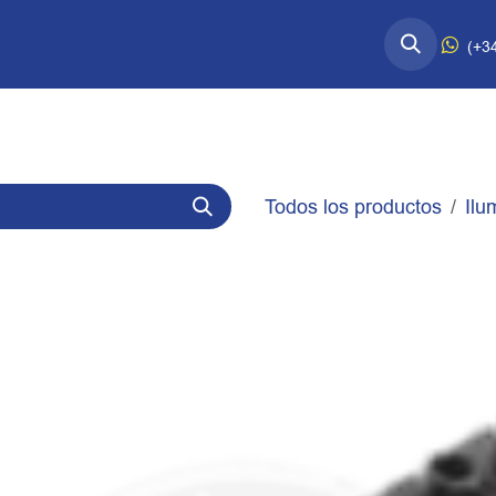
esorios Quart↗
Información Técnica
(+3
Todos los productos
Ilu