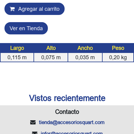
Agregar al carrito
Ver en Tienda
Largo
Alto
Ancho
Peso
0,115
m
0,075
m
0,035
m
0,20
kg
Vistos recientemente
Contacto
tienda
@accesoriosquart.com
infor
@accesoriosquart.com