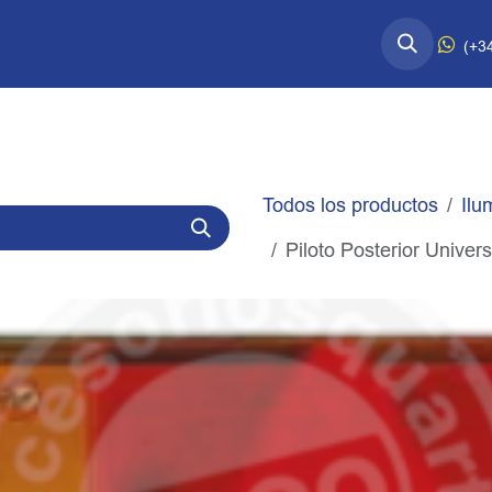
esorios Quart↗
Información Técnica
(+3
Todos los productos
Ilu
Piloto Posterior Unive