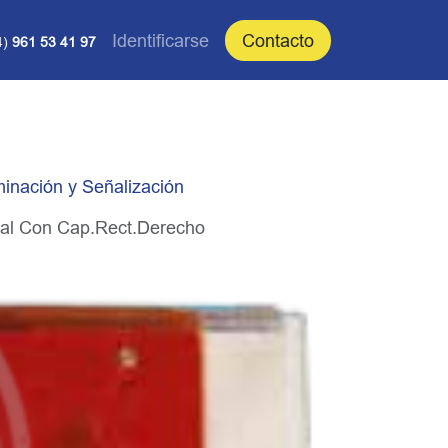
Identificarse
Contacto
4)
961 53 41 97
minación y Señalización
rsal Con Cap.Rect.Derecho