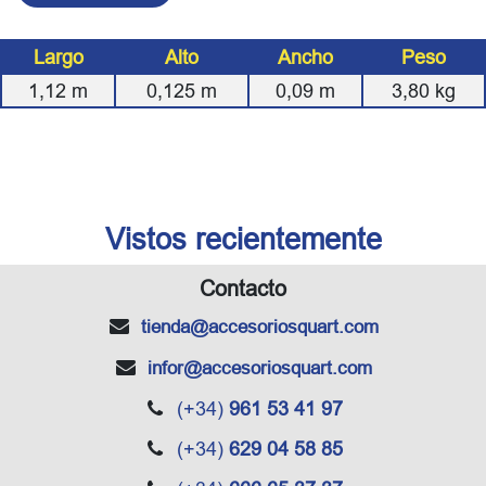
Largo
Alto
Ancho
Peso
1,12
m
0,125
m
0,09
m
3,80
kg
Vistos recientemente
Contacto
tienda
@accesoriosquart.com
infor
@accesoriosquart.com
(+34)
961 53 41 97
(+34)
629 04 58 85