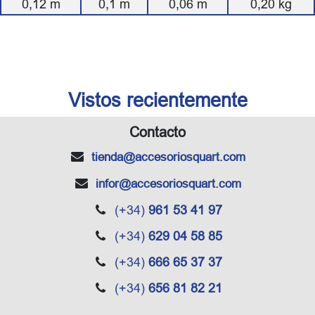
0,12
m
0,1
m
0,06
m
0,20
kg
Vistos recientemente
Contacto
tienda
@accesoriosquart.com
infor
@accesoriosquart.com
(+34)
961 53 41 97
(+34)
629 04 58 85
(+34)
666 65 37 37
(+34)
656 81 82 21