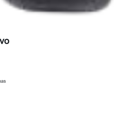
ivo
nas