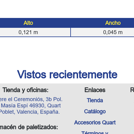
Alto
Ancho
0,121
m
0,045
m
Vistos recientemente
Tienda y oficinas:
Enlaces
R
ere el Ceremoniós, 3b Pol.
Tienda
. Masía Espí 46930, Quart
Catálogo
Poblet, Valencia, España.
Accesorios Quart
macén de paletizados:
Términos y