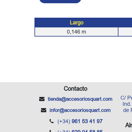
Largo
0,146
m
Contacto
C/ P
tienda
@accesoriosquart.com
Ind
de 
infor
@accesoriosquart.com
(+34)
961 53 41 97
Al