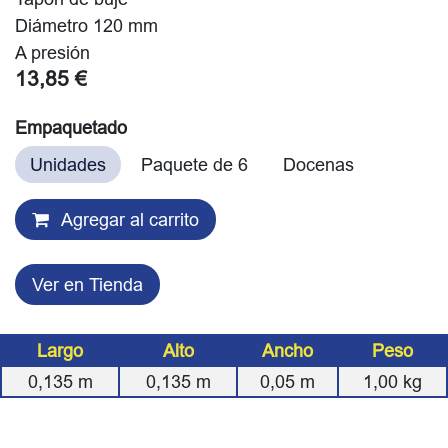
Diámetro 120 mm
A presión
13,85
€
Empaquetado
Unidades
Paquete de 6
Docenas
Agregar al carrito
Ver en Tienda
Largo
Alto
Ancho
Peso
0,135
m
0,135
m
0,05
m
1,00
kg