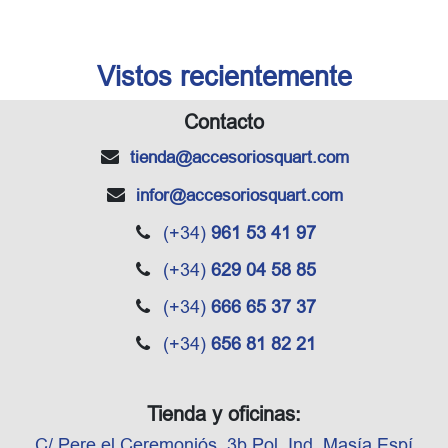
Vistos recientemente
Contacto
tienda
@accesoriosquart.com
infor
@accesoriosquart.com
(+34)
961 53 41 97
(+34)
629 04 58 85
(+34)
666 65 37 37
(+34)
656 81 82 21
Tienda y oficinas:
C/ Pere el Ceremoniós, 3b Pol. Ind. Masía Espí